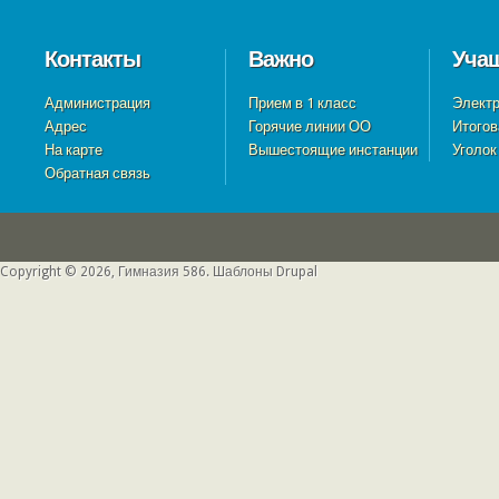
Контакты
Важно
Уча
Администрация
Прием в 1 класс
Электр
Адрес
Горячие линии ОО
Итогов
На карте
Вышестоящие инстанции
Уголок
Обратная связь
Copyright © 2026, Гимназия 586.
Шаблоны Drupal